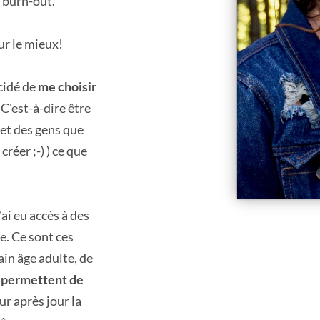
 burn-out.
ur le mieux!
écidé de
me choisir
. C'est-à-dire être
 et des gens que
créer ;-) ) ce que
i eu accès à des
e. Ce sont ces
ain âge adulte, de
permettent de
ur après jour la