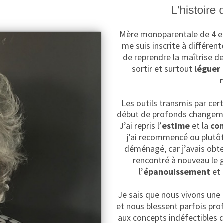
Mère monoparentale de 4 enf
me suis inscrite à différen
de reprendre la maîtrise de 
sortir et surtout
léguer 
Les outils transmis par cer
début de profonds changemen
J’ai repris l’
estime
et la
co
j’ai recommencé ou plutô
déménagé, car j’avais obte
rencontré à nouveau le 
l’
épanouissement
et 
Je sais que nous vivons une
et nous blessent parfois pro
aux concepts indéfectibles 