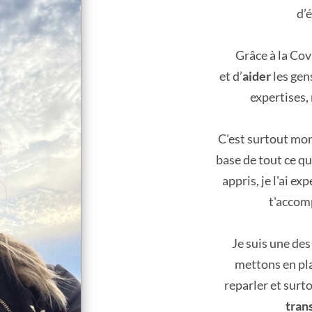
d’
Grâce à la Cov
et d’
aider
les gen
expertises,
C'est surtout mon
base de tout ce que
appris, je l'ai e
t'accomp
Je suis une de
mettons en pla
reparler et surt
tran