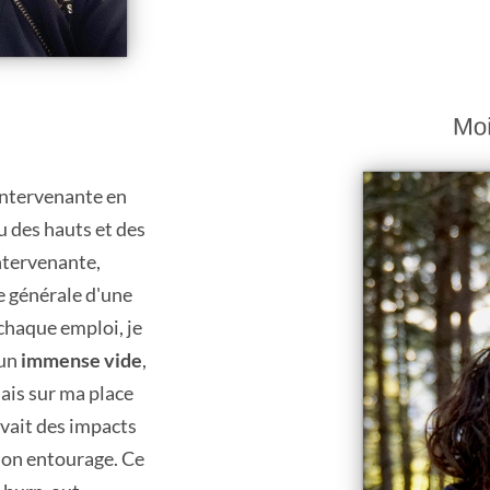
 intervenante en
écu des hauts et des
intervenante,
e générale d'une
haque emploi, je
 un
immense vide
,
nais sur ma place
avait des impacts
 mon entourage. Ce