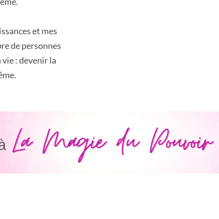
même.
issances et mes
bre de personnes
 vie : devenir la
même.