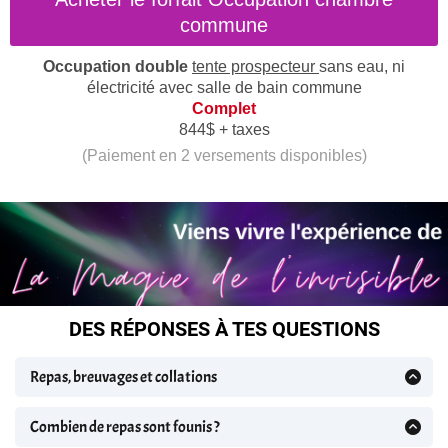
commune
Occupation double
tente prospecteur
sans eau, ni
électricité avec salle de bain commune
Complet
844$ + taxes
(Paiement en 2 versements disponibles)
DES RÉPONSES À TES QUESTIONS
Repas, breuvages et collations
Au Centre Tara, tous les repas sont vétgétariens et
proposés dans un espace accueillant de style cafétéria.
Combien de repas sont founis ?
En plus des repas principaux, vous bénéficierez de
Nos forfaits offrent une
expérience culinaire