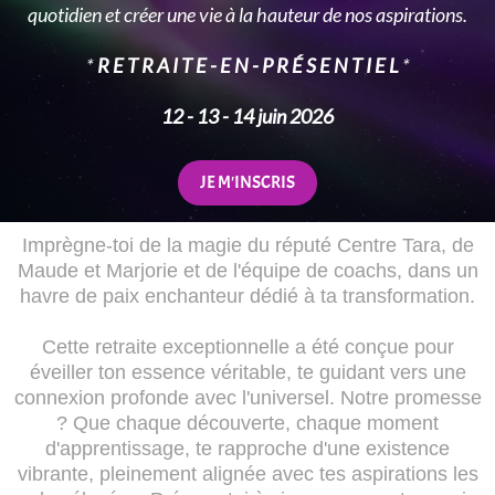
quotidien et créer une vie à la hauteur de nos aspirations.
*
R E T R A I T E - E N - P R É S E N T I E L
*
12 - 13 - 14 juin 2026
JE M'INSCRIS
Imprègne-toi de la magie du réputé Centre Tara, de
Maude et Marjorie et de l'équipe de coachs, dans un
havre de paix enchanteur dédié à ta transformation.
Cette retraite exceptionnelle a été conçue pour
éveiller ton essence véritable, te guidant vers une
connexion profonde avec l'universel. Notre promesse
? Que chaque découverte, chaque moment
d'apprentissage, te rapproche d'une existence
vibrante, pleinement alignée avec tes aspirations les